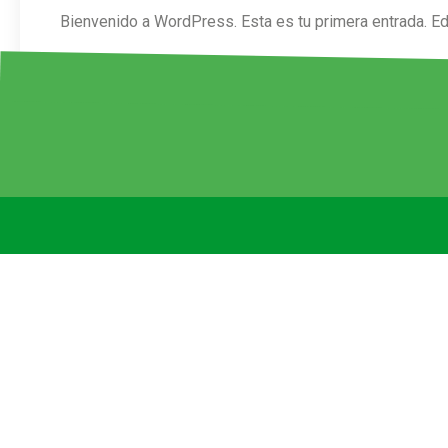
Bienvenido a WordPress. Esta es tu primera entrada. Edít
on
Posted in
Menú principal
1 Comment
¡Hola,
mundo!