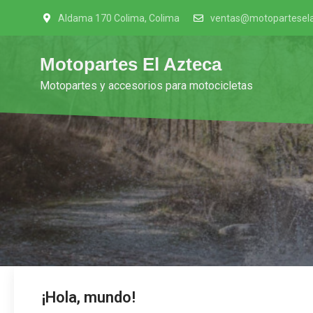
Skip
Aldama 170 Colima, Colima
ventas@motopartesel
to
content
Motopartes El Azteca
Motopartes y accesorios para motocicletas
¡Hola, mundo!